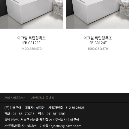
아크릴 독립형욕조
아크릴 독립형욕조
IFB-C3123F
IFB-C3124F
1400x750x570
1500x750x570
서비스이용약관
개인정보취급방침
(주)인터쿠아
대표자 : 설재한
사업자번호 : 312-86-28623
전화 : 041-531-7207,8
팩스 : 041-581-7209
충남 천안시 서북구 성환읍 왕림길 215 주식회사 인터쿠아
개인정보책임자 : 설재한
이메일 : sjh3063@naver.com