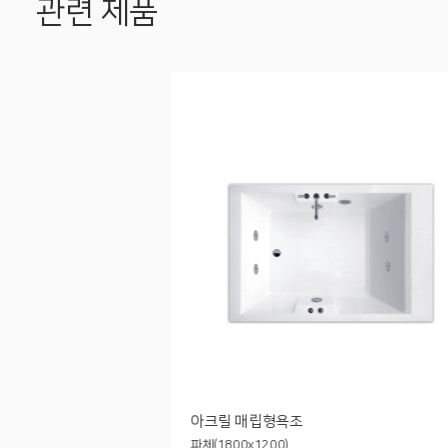
관련 제품
아크릴 매립형욕조
파체(1800x1200)