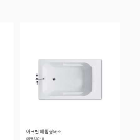
아크릴 매립형욕조
에코치아-II